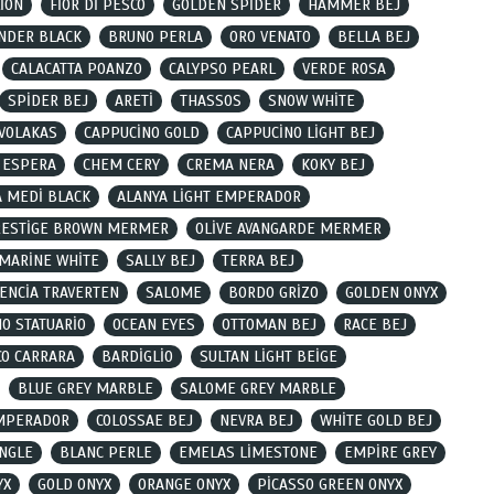
İON
FİOR Dİ PESCO
GOLDEN SPİDER
HAMMER BEJ
NDER BLACK
BRUNO PERLA
ORO VENATO
BELLA BEJ
CALACATTA POANZO
CALYPSO PEARL
VERDE ROSA
SPİDER BEJ
ARETİ
THASSOS
SNOW WHİTE
VOLAKAS
CAPPUCİNO GOLD
CAPPUCİNO LİGHT BEJ
 ESPERA
CHEM CERY
CREMA NERA
KOKY BEJ
A MEDİ BLACK
ALANYA LİGHT EMPERADOR
RESTİGE BROWN MERMER
OLİVE AVANGARDE MERMER
MARİNE WHİTE
SALLY BEJ
TERRA BEJ
ENCİA TRAVERTEN
SALOME
BORDO GRİZO
GOLDEN ONYX
O STATUARİO
OCEAN EYES
OTTOMAN BEJ
RACE BEJ
CO CARRARA
BARDİGLİO
SULTAN LİGHT BEİGE
BLUE GREY MARBLE
SALOME GREY MARBLE
MPERADOR
COLOSSAE BEJ
NEVRA BEJ
WHİTE GOLD BEJ
NGLE
BLANC PERLE
EMELAS LİMESTONE
EMPİRE GREY
YX
GOLD ONYX
ORANGE ONYX
PİCASSO GREEN ONYX