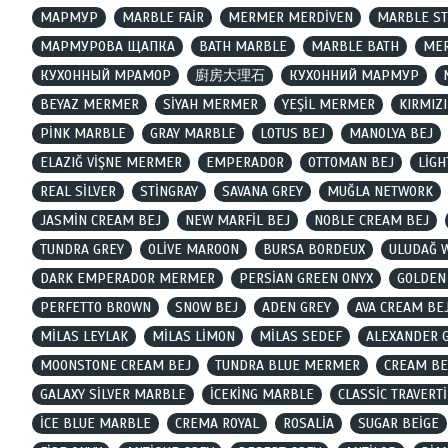
МАРМУР
MARBLE FAİR
MERMER MERDİVEN
MARBLE S
МАРМУРОВА ЩАПКА
BATH MARBLE
MARBLE BATH
ME
КУХОННЫЙ МРАМОР
廚房大理石
КУХОННИЙ МАРМУР
BEYAZ MERMER
SİYAH MERMER
YEŞİL MERMER
KIRMIZ
PİNK MARBLE
GRAY MARBLE
LOTUS BEJ
MANOLYA BEJ
ELAZIĞ VİŞNE MERMER
EMPERADOR
OTTOMAN BEJ
LİGH
REAL SİLVER
STİNGRAY
SAVANA GREY
MUĞLA NETWORK
JASMİN CREAM BEJ
NEW MARFİL BEJ
NOBLE CREAM BEJ
TUNDRA GREY
OLİVE MAROON
BURSA BORDEUX
ULUDAĞ 
DARK EMPERADOR MERMER
PERSİAN GREEN ONYX
GOLDEN
PERFETTO BROWN
SNOW BEJ
ADEN GREY
AVA CREAM BE
MİLAS LEYLAK
MİLAS LİMON
MİLAS SEDEF
ALEXANDER 
MOONSTONE CREAM BEJ
TUNDRA BLUE MERMER
CREAM BE
GALAXY SİLVER MARBLE
İCEKİNG MARBLE
CLASSİC TRAVERT
İCE BLUE MARBLE
CREMA ROYAL
ROSALİA
SUGAR BEİGE