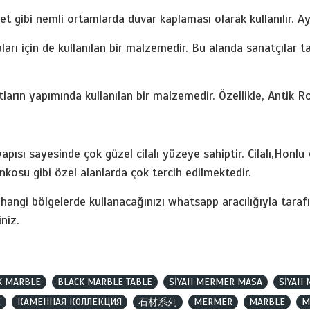
 gibi nemli ortamlarda duvar kaplaması olarak kullanılır. Ayr
rı için de kullanılan bir malzemedir. Bu alanda sanatçılar ta
ların yapımında kullanılan bir malzemedir. Özellikle, Antik R
apısı sayesinde çok güzel cilalı yüzeye sahiptir. Cilalı,Honlu
kosu gibi özel alanlarda çok tercih edilmektedir.
ngi bölgelerde kullanacağınızı whatsapp aracılığıyla tarafı
niz.
K MARBLE
BLACK MARBLE TABLE
SİYAH MERMER MASA
SİYAH
E
КАМЕННАЯ КОЛЛЕКЦИЯ
石材系列
MERMER
MARBLE
M