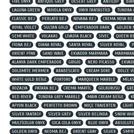
FİRE ONYX
ANTİQUE GREY
DESERT GREY
ANTİLOP
BİAN
LAGUNA GREEN
NUVOLA ONYX
ONYX FANTASTİCO
TUNDRA 
CLASSİC BEJ
PERLATO BEJ
NOVANA BEJ
CREMA NOVA BE
ROYAL VİOLET
SULTAN GOLD
EMPERADOR DARK
GOLDEN 
SEMİ WHİTE
VOLAKAS
LİVADİA BLACK
SİVEC
QUEEN B
FİONA BEJ
DİANA ROYAL
SANTA ROYAL
SİLVER ROYAL
P
ORİENT PİNK
SAND WAVE
EKVADOR MARMARA
MARMARA
ALANYA DARK EMPERADOR
GRİGİO
NERO PİCASSO
EKVAD
DOLOMİTE MERMER
ARABESCATO
CREAM DORE
DOLCE Vİ
WHİTE GOLD BEİGE
PORTORO
MARQUEEN MARBLE
MİLA
ROZALYA
PATARA BEJ
CREMA MARFİL
GÜLKURUSU
GRE
RED RİVER
TUNDRA GREY MARBLE
MAYA CREAM BEİGE
K
AFYON BLACK
PERFETTO BROWN
NOÇE TRAVERTEN
LİGHT
SİLVER FANTASY
SİLVER GREY
SİLVER BELİNDA
SNOW WHİ
MULTİCOLOR ONYX
COCA COLA ONYX
BLUE ONYX
ABSOLUTE
GOLDEN ONYX
NEOMA BEJ
ORİENT GRAY
SİLVER
SMYR