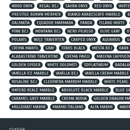
WOOD ONYX
REGAL BEJ
SAHRA ONYX
RED ONYX
WHİTE
PRESTİGE BORWN MERMER
BİANCO ARABESCATO MARBLE
B
DALMATİA
EQUADOR MARMARA
PANDA
İSLAND WHİTE
PİNK BEJ
MONTANA BEJ
NERO PİCASSO
OLİVE GRAY
O
POLARİS
NOÇE TRAVERTEN
CARPED ONYX
AQUARİUS
G
CREMA MARFİL
GRAY
TOROS BLACK
MESTA BEJ
DARK
ALABASTRİNO TRAVERTİNE
CREMA PAVLU
MASYNA CAPPUCİN
GOLDEN SPİDER
WHİTE DOLOMİTİ
3DPLATİNİUM
BADALA
VANİLLA İCE MARBLE
VANİLLA BEJ
VANİLLA CREAM MARBLE
ROSALİNE BEJ
CLEOPATRA MARROM MARBLE
WHİTE PEARL
İMPERO REALE MARBLE
ABSOLUTE BLACK MARBLE
BLUE G
CARAMEL GREY MARBLE
CREMA NUOVA
GOLDEN DRAGON M
MİGLİORATİ MARMİ
MARMO İTALİANO
ALFA MARMİ
NAVO
Gizlilik