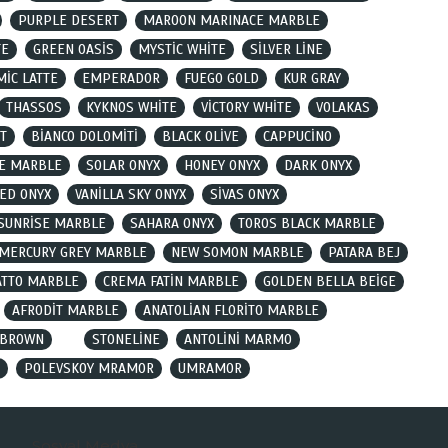
PURPLE DESERT
MAROON MARINACE MARBLE
TE
GREEN OASİS
MYSTİC WHİTE
SİLVER LİNE
MİC LATTE
EMPERADOR
FUEGO GOLD
KUR GRAY
THASSOS
KYKNOS WHİTE
VİCTORY WHİTE
VOLAKAS
T
BİANCO DOLOMİTİ
BLACK OLİVE
CAPPUCİNO
VE MARBLE
SOLAR ONYX
HONEY ONYX
DARK ONYX
ED ONYX
VANİLLA SKY ONYX
SİVAS ONYX
SUNRİSE MARBLE
SAHARA ONYX
TOROS BLACK MARBLE
MERCURY GREY MARBLE
NEW SOMON MARBLE
PATARA BEJ
ATTO MARBLE
CREMA FATİN MARBLE
GOLDEN BELLA BEİGE
AFRODİT MARBLE
ANATOLİAN FLORİTO MARBLE
 BROWN
STONELİNE
ANTOLİNİ MARMO
POLEVSKOY MRAMOR
UMRAMOR
Sosyal Medya