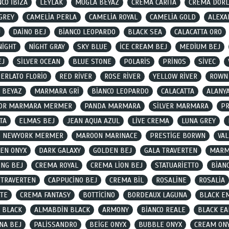
CO İBİZA
LEYLAK
MUĞLA BEYAZ
CREMA CARİTA
CREMA DORL
GREY
CAMELİA PERLA
CAMELİA ROYAL
CAMELİA GOLD
ALEXA
J
DAİNO BEJ
BİANCO LEOPARDO
BLACK SEA
CALACATTA ORO
NİGHT
NİGHT GRAY
SKY BLUE
İCE CREAM BEJ
MEDİUM BEJ
EJ
SİLVER OCEAN
BLUE STONE
POLARİS
PRİNOS
SİVEC
ERLATO FLORİO
RED RİVER
ROSE RİVER
YELLOW RİVER
ROWN
 BEYAZ
MARMARA GRİ
BİANCO LEOPARDO
CALACATTA
ALANY
OR MARMARA MERMER
PANDA MARMARA
SİLVER MARMARA
P
TA
ELMAS BEJ
JEAN AQUA AZUL
LİVE CREMA
LUNA GREY
S NEWYORK MERMER
MAROON MARINACE
PRESTİGE BORWN
VAL
EN ONYX
DARK GALAXY
GOLDEN BEJ
GALA TRAVERTEN
MARM
İNG BEJ
CREMA ROYAL
CREMA LİON BEJ
STATUARİETTO
BİAN
 TRAVERTEN
CAPPUCİNO BEJ
CREMA BİL
ROSALİNE
ROSALİA
TE
CREMA FANTASY
BOTTİCİNO
BORDEAUX LAGUNA
BLACK E
 BLACK
ALMABDİN BLACK
ARMONY
BİANCO REALE
BLACK EA
NA BEJ
PALİSSANDRO
BEİGE ONYX
BUBBLE ONYX
CREAM ON