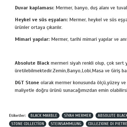
Duvar kaplaması:
Mermer, banyo, duş alanı ve tuvalet
Heykel ve süs eşyaları:
Mermer, heykel ve süs eşyala
ürünler ortaya çıkarılır.
Mimari yapılar:
Mermer, tarihi mimari yapılar ve anıt
Absolute Black
mermeri siyah renkli olup, çok sert y
üretilebilmektedir.Zemin,Banyo,Lobi,Masa ve Giriş ban
DGT Stone
olarak mermer konusunda ölçü,yüzey ve ha
maliyetle doğru ürünü sunacağımızdan emin olabilirsi
Etiketler:
BLACK MARBLE
SİYAH MERMER
ABSOLUTE BLAC
STONE COLLECTİON
STEINSAMMLUNG
COLLEZIONE DI PIETR