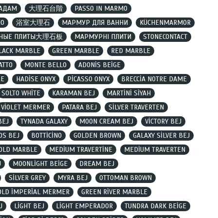
ҚАДАМ
大理石台階
PASSO IN MARMO
MO
浴室大理石
МАРМУР ДЛЯ ВАННИ
KÜCHENMARMOR
НЫЕ ПЛИТЫ大理石板
МАРМУРНІ ПЛИТИ
STONECONTACT
LACK MARBLE
GREEN MARBLE
RED MARBLE
ATTO
MONTE BELLO
ADONİS BEİGE
RE
HADİSE ONYX
PİCASSO ONYX
BRECCİA NOTRE DAME
SOLTO WHİTE
KARAMAN BEJ
MARTİNİ SİYAH
VİOLET MERMER
PATARA BEJ
SİLVER TRAVERTEN
BEJ
TYNADA GALAXY
MOON CREAM BEJ
VİCTORY BEJ
OS BEJ
BOTTİCİNO
GOLDEN BROWN
GALAXY SİLVER BEJ
OLD MARBLE
MEDİUM TRAVERTİNE
MEDİUM TRAVERTEN
J
MOONLİGHT BEİGE
DREAM BEJ
SİLVER GREY
MYRA BEJ
OTTOMAN BROWN
OLD İMPERİAL MERMER
GREEN RİVER MARBLE
J
LİGHT BEJ
LİGHT EMPERADOR
TUNDRA DARK BEİGE