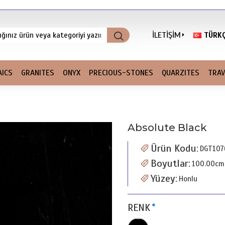
İLETİŞİM
TÜRK
ICS
GRANITES
ONYX
PRECIOUS-STONES
QUARZITES
TRAV
Absolute Black
Ürün Kodu:
DGT107
Boyutlar:
100.00cm
Yüzey:
Honlu
RENK