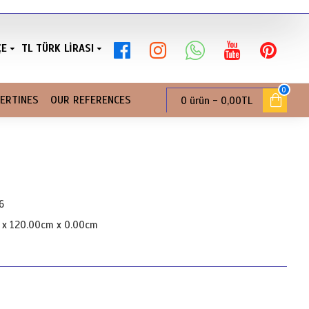
ÇE
TL
TÜRK LIRASI
0
ERTINES
OUR REFERENCES
0 ürün - 0,00TL
6
 x 120.00cm x 0.00cm