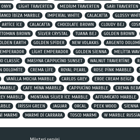
 ONYX
LİGHT TRAVERTEN
MEDİUM TRAVERTEN
SARI TRAVERTEN
İANCO İBİZA MARBLE
İMPERİAL WHİTE
CALACATTA
GLOSSY WHİ
ARTİCE İCE
CALACATTA
CHOCOLATE BROWN
CLOUDY BEJ
COS
TTOMAN BROWN
SİLVER CRYSTAL
TUANA BEJ
GOLDEN BROWN
OLDEN EARTH
GOLDEN SPİDER
NEW VOLAKAS
ARGENTO DOLOMİ
 EMPERADOR
LİGHT EMPERADOR
GOLDEN SİENNA
MELİTTA WA
O CLASSİC
MASYNA CAPPUCİNO SUNSET
WALNUT TRAVERTİNE
R
N DOLOMİTE
CREMA LİFE
ROYAL PEARL
ROSE PİNK MARBLE
VANİLLA MOCHA MARBLE
CARLOS GREY
EROE CREAM BEİGE
 MARBLE
CAFE MİNA MARBLE
CAPPUCİNO MARBLE
CREMA BER
REY MARBLE
MONTANA SİLVER İCE MARBLE
AFFUMİCATO MARBLE
ARBLE
İRİSSH GREEN
JAGUAR
ORCAL
PEEK WOOD
SİENNA
Nİ MARMİ
MARMİ Dİ CARRARA
TOSCO MARMİ
W MARBLE RUSSİA
Müşteri servisi