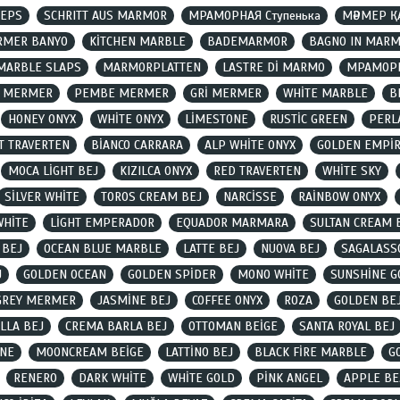
TEPS
SCHRITT AUS MARMOR
МРАМОРНАЯ Ступенька
МӘРМЕР 
RMER BANYO
KİTCHEN MARBLE
BADEMARMOR
BAGNO IN MAR
MARBLE SLAPS
MARMORPLATTEN
LASTRE Dİ MARMO
МРАМОР
I MERMER
PEMBE MERMER
GRİ MERMER
WHİTE MARBLE
B
HONEY ONYX
WHİTE ONYX
LİMESTONE
RUSTİC GREEN
PERL
T TRAVERTEN
BİANCO CARRARA
ALP WHİTE ONYX
GOLDEN EMPİ
MOCA LİGHT BEJ
KIZILCA ONYX
RED TRAVERTEN
WHİTE SKY
SİLVER WHİTE
TOROS CREAM BEJ
NARCİSSE
RAİNBOW ONYX
WHİTE
LİGHT EMPERADOR
EQUADOR MARMARA
SULTAN CREAM 
 BEJ
OCEAN BLUE MARBLE
LATTE BEJ
NUOVA BEJ
SAGALASS
J
GOLDEN OCEAN
GOLDEN SPİDER
MONO WHİTE
SUNSHİNE G
GREY MERMER
JASMİNE BEJ
COFFEE ONYX
ROZA
GOLDEN BE
LLA BEJ
CREMA BARLA BEJ
OTTOMAN BEİGE
SANTA ROYAL BEJ
İNE
MOONCREAM BEİGE
LATTİNO BEJ
BLACK FİRE MARBLE
G
RENERO
DARK WHİTE
WHİTE GOLD
PİNK ANGEL
APPLE BE