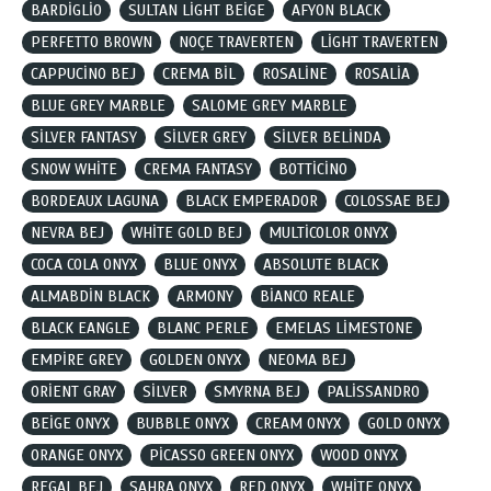
BARDİGLİO
SULTAN LİGHT BEİGE
AFYON BLACK
PERFETTO BROWN
NOÇE TRAVERTEN
LİGHT TRAVERTEN
CAPPUCİNO BEJ
CREMA BİL
ROSALİNE
ROSALİA
BLUE GREY MARBLE
SALOME GREY MARBLE
SİLVER FANTASY
SİLVER GREY
SİLVER BELİNDA
SNOW WHİTE
CREMA FANTASY
BOTTİCİNO
BORDEAUX LAGUNA
BLACK EMPERADOR
COLOSSAE BEJ
NEVRA BEJ
WHİTE GOLD BEJ
MULTİCOLOR ONYX
COCA COLA ONYX
BLUE ONYX
ABSOLUTE BLACK
ALMABDİN BLACK
ARMONY
BİANCO REALE
BLACK EANGLE
BLANC PERLE
EMELAS LİMESTONE
EMPİRE GREY
GOLDEN ONYX
NEOMA BEJ
ORİENT GRAY
SİLVER
SMYRNA BEJ
PALİSSANDRO
BEİGE ONYX
BUBBLE ONYX
CREAM ONYX
GOLD ONYX
ORANGE ONYX
PİCASSO GREEN ONYX
WOOD ONYX
REGAL BEJ
SAHRA ONYX
RED ONYX
WHİTE ONYX