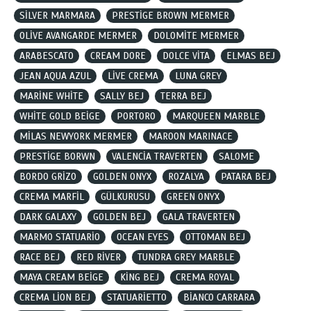
SİLVER MARMARA
PRESTİGE BROWN MERMER
OLİVE AVANGARDE MERMER
DOLOMİTE MERMER
ARABESCATO
CREAM DORE
DOLCE VİTA
ELMAS BEJ
JEAN AQUA AZUL
LİVE CREMA
LUNA GREY
MARİNE WHİTE
SALLY BEJ
TERRA BEJ
WHİTE GOLD BEİGE
PORTORO
MARQUEEN MARBLE
MİLAS NEWYORK MERMER
MAROON MARINACE
PRESTİGE BORWN
VALENCİA TRAVERTEN
SALOME
BORDO GRİZO
GOLDEN ONYX
ROZALYA
PATARA BEJ
CREMA MARFİL
GÜLKURUSU
GREEN ONYX
DARK GALAXY
GOLDEN BEJ
GALA TRAVERTEN
MARMO STATUARİO
OCEAN EYES
OTTOMAN BEJ
RACE BEJ
RED RİVER
TUNDRA GREY MARBLE
MAYA CREAM BEİGE
KİNG BEJ
CREMA ROYAL
CREMA LİON BEJ
STATUARİETTO
BİANCO CARRARA