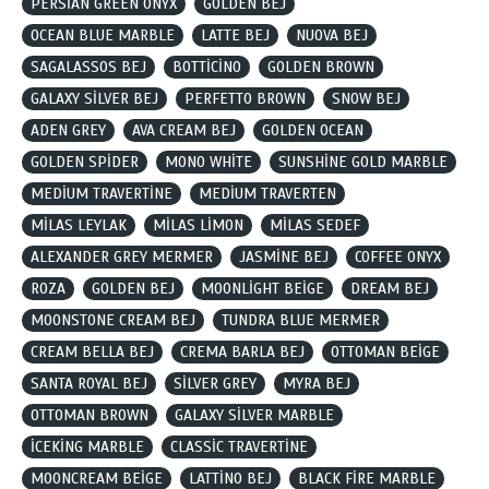
PERSİAN GREEN ONYX
GOLDEN BEJ
OCEAN BLUE MARBLE
LATTE BEJ
NUOVA BEJ
SAGALASSOS BEJ
BOTTİCİNO
GOLDEN BROWN
GALAXY SİLVER BEJ
PERFETTO BROWN
SNOW BEJ
ADEN GREY
AVA CREAM BEJ
GOLDEN OCEAN
GOLDEN SPİDER
MONO WHİTE
SUNSHİNE GOLD MARBLE
MEDİUM TRAVERTİNE
MEDİUM TRAVERTEN
MİLAS LEYLAK
MİLAS LİMON
MİLAS SEDEF
ALEXANDER GREY MERMER
JASMİNE BEJ
COFFEE ONYX
ROZA
GOLDEN BEJ
MOONLİGHT BEİGE
DREAM BEJ
MOONSTONE CREAM BEJ
TUNDRA BLUE MERMER
CREAM BELLA BEJ
CREMA BARLA BEJ
OTTOMAN BEİGE
SANTA ROYAL BEJ
SİLVER GREY
MYRA BEJ
OTTOMAN BROWN
GALAXY SİLVER MARBLE
İCEKİNG MARBLE
CLASSİC TRAVERTİNE
MOONCREAM BEİGE
LATTİNO BEJ
BLACK FİRE MARBLE