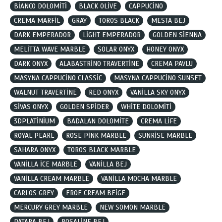
BİANCO DOLOMİTİ
BLACK OLİVE
CAPPUCİNO
CREMA MARFİL
GRAY
TOROS BLACK
MESTA BEJ
DARK EMPERADOR
LİGHT EMPERADOR
GOLDEN SİENNA
MELİTTA WAVE MARBLE
SOLAR ONYX
HONEY ONYX
DARK ONYX
ALABASTRİNO TRAVERTİNE
CREMA PAVLU
MASYNA CAPPUCİNO CLASSİC
MASYNA CAPPUCİNO SUNSET
WALNUT TRAVERTİNE
RED ONYX
VANİLLA SKY ONYX
SİVAS ONYX
GOLDEN SPİDER
WHİTE DOLOMİTİ
3DPLATİNİUM
BADALAN DOLOMİTE
CREMA LİFE
ROYAL PEARL
ROSE PİNK MARBLE
SUNRİSE MARBLE
SAHARA ONYX
TOROS BLACK MARBLE
VANİLLA İCE MARBLE
VANİLLA BEJ
VANİLLA CREAM MARBLE
VANİLLA MOCHA MARBLE
CARLOS GREY
EROE CREAM BEİGE
MERCURY GREY MARBLE
NEW SOMON MARBLE
PATARA BEJ
ROSALİNE BEJ