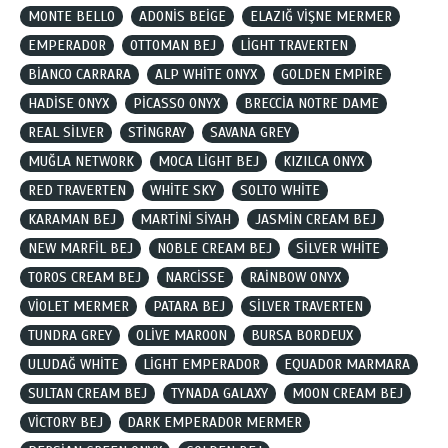
MONTE BELLO
ADONİS BEİGE
ELAZIĞ VİŞNE MERMER
EMPERADOR
OTTOMAN BEJ
LİGHT TRAVERTEN
BİANCO CARRARA
ALP WHİTE ONYX
GOLDEN EMPİRE
HADİSE ONYX
PİCASSO ONYX
BRECCİA NOTRE DAME
REAL SİLVER
STİNGRAY
SAVANA GREY
MUĞLA NETWORK
MOCA LİGHT BEJ
KIZILCA ONYX
RED TRAVERTEN
WHİTE SKY
SOLTO WHİTE
KARAMAN BEJ
MARTİNİ SİYAH
JASMİN CREAM BEJ
NEW MARFİL BEJ
NOBLE CREAM BEJ
SİLVER WHİTE
TOROS CREAM BEJ
NARCİSSE
RAİNBOW ONYX
VİOLET MERMER
PATARA BEJ
SİLVER TRAVERTEN
TUNDRA GREY
OLİVE MAROON
BURSA BORDEUX
ULUDAĞ WHİTE
LİGHT EMPERADOR
EQUADOR MARMARA
SULTAN CREAM BEJ
TYNADA GALAXY
MOON CREAM BEJ
VİCTORY BEJ
DARK EMPERADOR MERMER