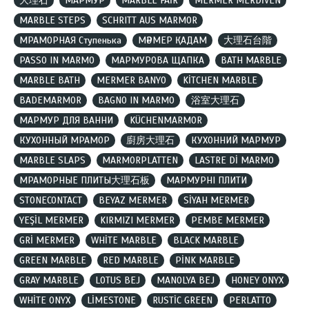
大理石
МАРМУР
MARBLE FAİR
MERMER MERDİVEN
MARBLE STEPS
SCHRITT AUS MARMOR
МРАМОРНАЯ Ступенька
МӘРМЕР ҚАДАМ
大理石台階
PASSO IN MARMO
МАРМУРОВА ЩАПКА
BATH MARBLE
MARBLE BATH
MERMER BANYO
KİTCHEN MARBLE
BADEMARMOR
BAGNO IN MARMO
浴室大理石
МАРМУР ДЛЯ ВАННИ
KÜCHENMARMOR
КУХОННЫЙ МРАМОР
廚房大理石
КУХОННИЙ МАРМУР
MARBLE SLAPS
MARMORPLATTEN
LASTRE Dİ MARMO
МРАМОРНЫЕ ПЛИТЫ大理石板
МАРМУРНІ ПЛИТИ
STONECONTACT
BEYAZ MERMER
SİYAH MERMER
YEŞİL MERMER
KIRMIZI MERMER
PEMBE MERMER
GRİ MERMER
WHİTE MARBLE
BLACK MARBLE
GREEN MARBLE
RED MARBLE
PİNK MARBLE
GRAY MARBLE
LOTUS BEJ
MANOLYA BEJ
HONEY ONYX
WHİTE ONYX
LİMESTONE
RUSTİC GREEN
PERLATTO