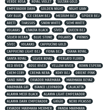
VERDE ROSA
ROYAL VİOLET
SULTAN GOLD
EMPERADOR DARK
GOLDEN NİGHT
NİGHT GRAY
SKY BLUE
İCE CREAM BEJ
MEDİUM BEJ
SPİDER BEJ
ARETİ
THASSOS
SNOW WHİTE
SEMİ WHİTE
VOLAKAS
LİVADİA BLACK
SİVEC
QUEEN BEJ
SİLVER OCEAN
BLUE STONE
POLARİS
PRİNOS
SİVEC
VOLAKAS
CAPPUCİNO GOLD
CAPPUCİNO LİGHT BEJ
FİONA BEJ
DİANA ROYAL
SANTA ROYAL
SİLVER ROYAL
PERLATO FLORİO
RED RİVER
ROSE RİVER
YELLOW RİVER
ROWN ESPERA
CHEM CERY
CREMA NERA
KOKY BEJ
ORİENT PİNK
SAND WAVE
EKVADOR MARMARA
MARMARA BEYAZ
MARMARA GRİ
BİANCO LEOPARDO
CALACATTA
ALANYA MEDİ BLACK
ALANYA LİGHT EMPERADOR
ALANYA DARK EMPERADOR
GRİGİO
NERO PİCASSO
EKVADOR MARMARA MERMER
PANDA MARMARA