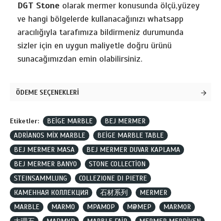
DGT Stone
olarak mermer konusunda ölçü,yüzey
ve hangi bölgelerde kullanacağınızı whatsapp
aracılığıyla tarafımıza bildirmeniz durumunda
sizler için en uygun maliyetle doğru ürünü
sunacağımızdan emin olabilirsiniz.
ÖDEME SEÇENEKLERİ
Etiketler:
BEİGE MARBLE
BEJ MERMER
ADRİANOS MİX MARBLE
BEİGE MARBLE TABLE
BEJ MERMER MASA
BEJ MERMER DUVAR KAPLAMA
BEJ MERMER BANYO
STONE COLLECTİON
STEINSAMMLUNG
COLLEZIONE DI PIETRE
КАМЕННАЯ КОЛЛЕКЦИЯ
石材系列
MERMER
MARBLE
MARMO
МРАМОР
МӘРМЕР
MARMOR