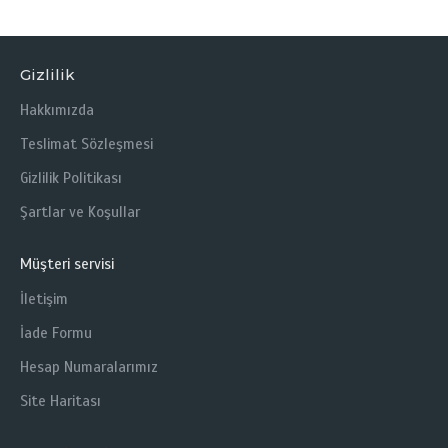
Gizlilik
Hakkımızda
Teslimat Sözleşmesi
Gizlilik Politikası
Şartlar ve Koşullar
Müşteri servisi
İletişim
İade Formu
Hesap Numaralarımız
Site Haritası