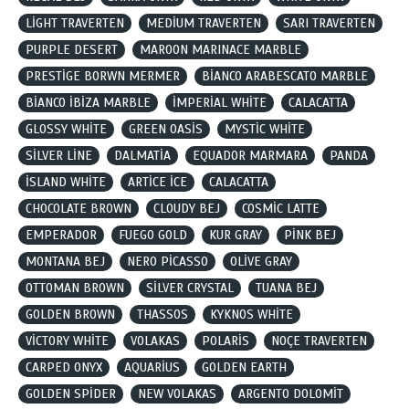
LİGHT TRAVERTEN
MEDİUM TRAVERTEN
SARI TRAVERTEN
PURPLE DESERT
MAROON MARINACE MARBLE
PRESTİGE BORWN MERMER
BİANCO ARABESCATO MARBLE
BİANCO İBİZA MARBLE
İMPERİAL WHİTE
CALACATTA
GLOSSY WHİTE
GREEN OASİS
MYSTİC WHİTE
SİLVER LİNE
DALMATİA
EQUADOR MARMARA
PANDA
İSLAND WHİTE
ARTİCE İCE
CALACATTA
CHOCOLATE BROWN
CLOUDY BEJ
COSMİC LATTE
EMPERADOR
FUEGO GOLD
KUR GRAY
PİNK BEJ
MONTANA BEJ
NERO PİCASSO
OLİVE GRAY
OTTOMAN BROWN
SİLVER CRYSTAL
TUANA BEJ
GOLDEN BROWN
THASSOS
KYKNOS WHİTE
VİCTORY WHİTE
VOLAKAS
POLARİS
NOÇE TRAVERTEN
CARPED ONYX
AQUARİUS
GOLDEN EARTH
GOLDEN SPİDER
NEW VOLAKAS
ARGENTO DOLOMİT