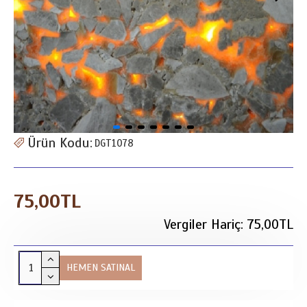
Ürün Kodu:
DGT1078
75,00TL
Vergiler Hariç: 75,00TL
HEMEN SATINAL
m2