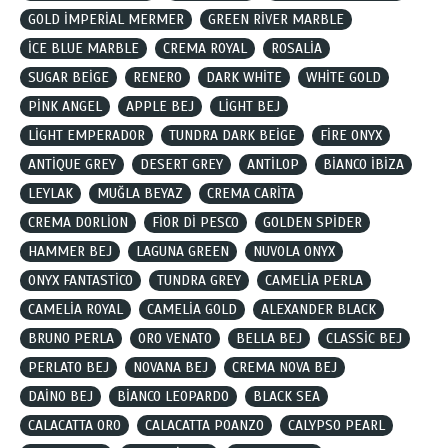
GOLD İMPERİAL MERMER
GREEN RİVER MARBLE
İCE BLUE MARBLE
CREMA ROYAL
ROSALİA
SUGAR BEİGE
RENERO
DARK WHİTE
WHİTE GOLD
PİNK ANGEL
APPLE BEJ
LİGHT BEJ
LİGHT EMPERADOR
TUNDRA DARK BEİGE
FİRE ONYX
ANTİQUE GREY
DESERT GREY
ANTİLOP
BİANCO İBİZA
LEYLAK
MUĞLA BEYAZ
CREMA CARİTA
CREMA DORLİON
FİOR Dİ PESCO
GOLDEN SPİDER
HAMMER BEJ
LAGUNA GREEN
NUVOLA ONYX
ONYX FANTASTİCO
TUNDRA GREY
CAMELİA PERLA
CAMELİA ROYAL
CAMELİA GOLD
ALEXANDER BLACK
BRUNO PERLA
ORO VENATO
BELLA BEJ
CLASSİC BEJ
PERLATO BEJ
NOVANA BEJ
CREMA NOVA BEJ
DAİNO BEJ
BİANCO LEOPARDO
BLACK SEA
CALACATTA ORO
CALACATTA POANZO
CALYPSO PEARL