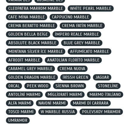
CLEOPATRA MARROM MARBLE
WHİTE PEARL MARBLE
CAFE MİNA MARBLE
CAPPUCİNO MARBLE
CREMA BERATTO MARBLE
CREMA FATİN MARBLE
GOLDEN BELLA BEİGE
İMPERO REALE MARBLE
ABSOLUTE BLACK MARBLE
BLUE GREY MARBLE
MONTANA SİLVER İCE MARBLE
AFFUMİCATO MARBLE
AFRODİT MARBLE
ANATOLİAN FLORİTO MARBLE
CARAMEL GREY MARBLE
CREMA NUOVA
GOLDEN DRAGON MARBLE
İRİSSH GREEN
JAGUAR
ORCAL
PEEK WOOD
SİENNA BROWN
STONELİNE
ANTOLİNİ MARMO
MİGLİORATİ MARMİ
MARMO İTALİANO
ALFA MARMİ
NAVONİ MARMİ
MARMİ Dİ CARRARA
TOSCO MARMİ
W MARBLE RUSSİA
POLEVSKOY MRAMOR
UMRAMOR