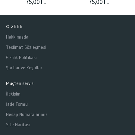
75,00TL
75,00TL
Gizlilik
Hakkımızda
Teslimat Sözleşmesi
Gizlilik Politikası
Şartlar ve Koşullar
Müşteri servisi
İletişim
İade Formu
Hesap Numaralarımız
Site Haritası