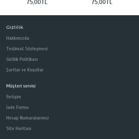
75,00TL
75,00TL
Gizlilik
Hakkımızda
Teslimat Sözleşmesi
Gizlilik Politikası
Şartlar ve Koşullar
Müşteri servisi
İletişim
İade Formu
Hesap Numaralarımız
Site Haritası